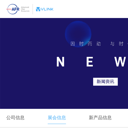
光纤阵列系列
高速模块微连接
关于加华微捷
光器件封装设计
公司信息
核心优势
行业标准
展会信息
相干通讯光连接
QMS质量体系
技术支持
硅光子器件光链接
ROHS保证书
售后服务
企业历程
OEM/ODM 服务
新产品信息
企业文化
下载中心
招聘信息
WDM模块
产品可靠性
地图&留言
高密度MTP光缆
PCN流程
企业认证
技术白皮书
行业信息
联系方式
激光工艺平台
自动化
公司信息
展会信息
新产品信息