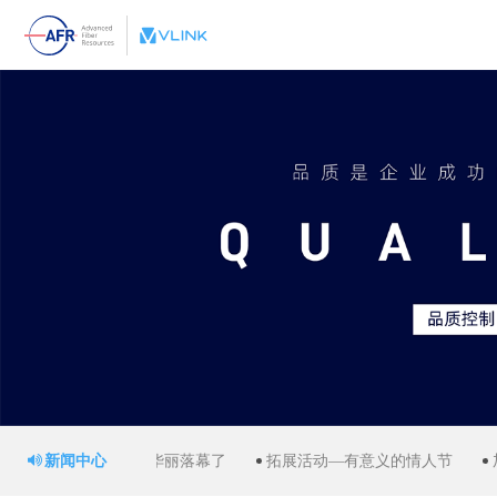
光纤阵列系列
高速模块微连接
关于加华微捷
光器件封装设计
公司信息
核心优势
行业标准
展会信息
相干通讯光连接
QMS质量体系
技术支持
硅光子器件光链接
ROHS保证书
售后服务
企业历程
OEM/ODM 服务
新产品信息
企业文化
下载中心
招聘信息
WDM模块
产品可靠性
地图&留言
高密度MTP光缆
PCN流程
企业认证
技术白皮书
行业信息
联系方式
激光工艺平台
自动化
新闻中心
OE）终于华丽落幕了
拓展活动—有意义的情人节
加华2019年