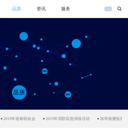
品质
资讯
服务
EN
春联欢会
2019年消防应急演练活动
加华港澳拓展活动
通告