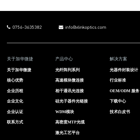
0756-3635382
info@vlinkoptics.com
关于加华微捷
产品中心
解决方案
关于加华微捷
光纤阵列系列
光器件封装设计
核心优势
高速模块微连接
行业标准
企业历程
相干通讯光连接
OEM/ODM 服务
企业文化
硅光子器件光链接
下载中心
企业认证
WDM模块
技术白皮书
联系方式
高密度MTP光缆
激光工艺平台