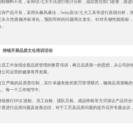
制程物料不良，采用QC七大手法进行统计分析，追踪责任部门改善，跟
客诉产品不良，采用头脑风暴法，5why及QC七大工具等进行原因分析
定永久性措施并标准化，预防同样的问题再次发生。针对关键性能指标，
会。
持续开展品质文化培训活动
在员工中加强全面品质管理的教育培训，树立品质第一的思想，从公司的
进公司运营的健康有序发展。
建立严格的品质责任制，实行卓越有效的奖罚管理模式，确保品质策略的
人、每一个工作细节中。
持续推行IPQC巡检、员工自检、团队互检、成品终检等方式保证产品符合
年度进行品质问题及改善总结，对于工艺及品质问题的提升召开专题会议