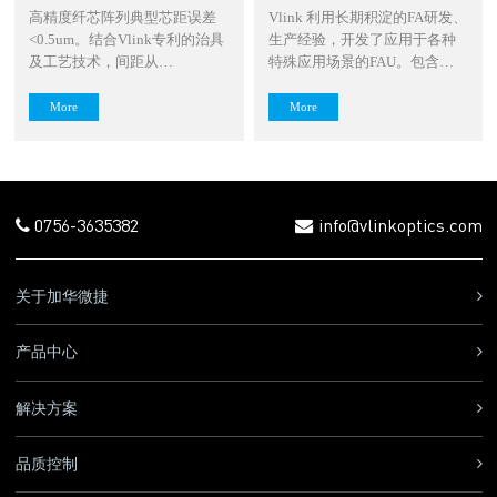
高精度纤芯阵列典型芯距误差
Vlink 利用长期积淀的FA研发、
<0.5um。结合Vlink专利的治具
生产经验，开发了应用于各种
及工艺技术，间距从
特殊应用场景的FAU。包含：
85um~3000···
无···
More
More
0756-3635382
info@vlinkoptics.com
关于加华微捷
产品中心
解决方案
品质控制